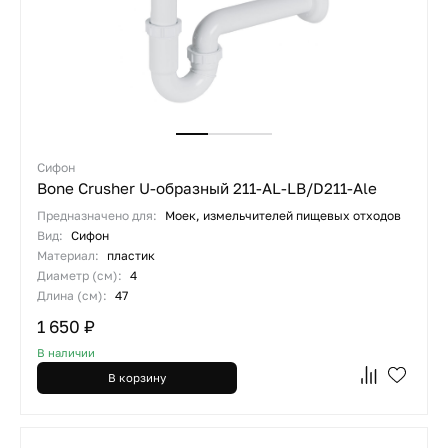
Сифон
Bone Crusher U-образный 211-AL-LB/D211-Ale
Предназначено для:
Моек, измельчителей пищевых отходов
Вид:
Сифон
Материал:
пластик
Диаметр (см):
4
Длина (см):
47
1 650 ₽
В наличии
В корзину