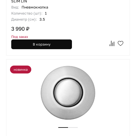
SLIM LIN
Вид:
Пневмокнопка
Количество (шт):
1
Диаметр (см):
3.5
3 990 ₽
Под заказ
В корзину
новинка