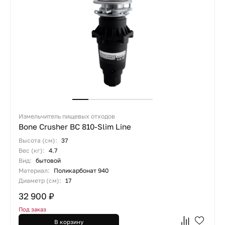
Измельчитель пищевых отходов
Bone Crusher BC 810-Slim Line
Высота (см):
37
Вес (кг):
4.7
Вид:
бытовой
Материал:
Поликарбонат 940
Диаметр (см):
17
32 900 ₽
Под заказ
В корзину